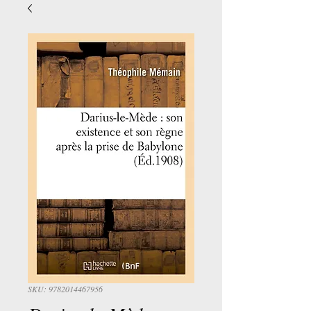
SKU: 9782014467956