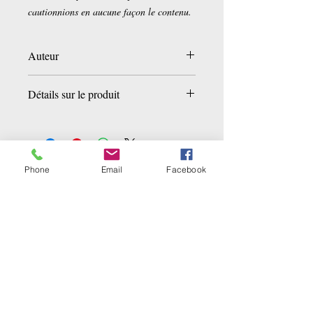
cautionnions en aucune façon le contenu.
Auteur
Théophile Mémain
Détails sur le produit
Broché:
40 pages
Editeur :
Hachette Livre BNF (1
novembre 2016)
Collection :
Histoire
Phone
Email
Facebook
Related Products
Langue :
Français
ISBN-10:
2014467951
ISBN-13:
978-2014467956