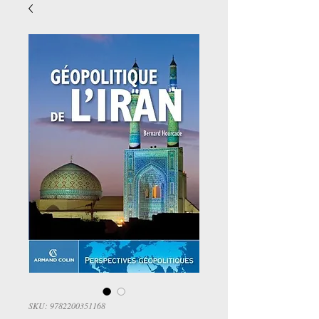
SKU: 9782200351168