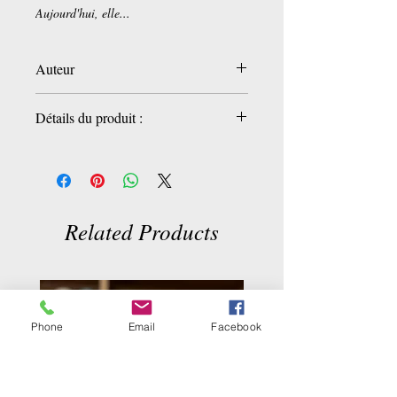
Aujourd'hui, elle...
Auteur
Détails du produit :
Betty Mahmoody
Editeur
: Fixot
EAN
: 9782876451667
Nombre de pages
: 364
Format
: 15,20 x 23,80 x 3,00 cm
Related Products
Phone
Email
Facebook