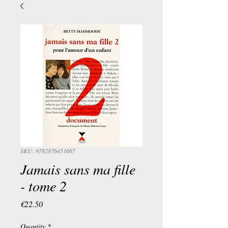
SKU: 9782876451667
Jamais sans ma fille
- tome 2
Price
€22.50
Quantity
*