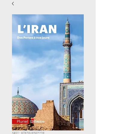
SKU: 9782818502228