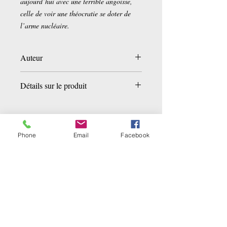
aujourd’hui avec une terrible angoisse,
celle de voir une théocratie se doter de
l’arme nucléaire.
Auteur
Collectif
Détails sur le produit
Poche:
256 pages
Editeur :
Fayard/Pluriel (8 février 2012)
Collection :
Pluriel
Phone
Email
Facebook
Langue :
Français
Related Products
ISBN-10:
2818502225
ISBN-13:
978-2818502228