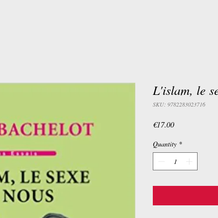
L'islam, le s
SKU: 9782283023716
Price
€17.00
Quantity
*