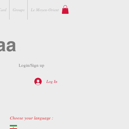
Card
Groups
Le Moyen-Orient
aa
Login/Sign up
Log In
Choose your language :