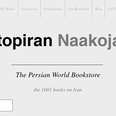
No-Where
Accessories
Personalities
Our Bookstore
Blog
Gift 
topiran
Naakoj
The Persian World Bookstore
the 1001 books on Iran