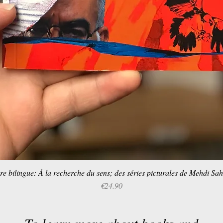
re bilingue: À la recherche du sens; des séries picturales de Mehdi Sa
Quick View
Price
€24.90
To learn more about books and