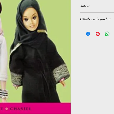
Auteur
Denis Bachelot
Détails sur le produit
Broché:
202 pages
Editeur :
Buchet Chaste
Collection :
Essais et 
Langue :
Français
ISBN-10:
2283023718
ISBN-13:
978-228302