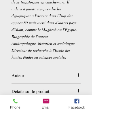
de se transformer en cauchemars. Il
aidera à mieux comprendre les
dynamiques à l'oeuvre dans l'Iran des
années 80 mais aussi dans d'autres pays
d'islam, comme le Maghreb ou l'Egypte.
Biographie de l'auteur
Anthropologue, historien et sociologue
Directeur de recherche à l'Ecole des
hautes études en sciences sociales
Auteur
Farhard Khosrokhavar
Détails sur le produit
Broché:
235 pages
Phone
Email
Facebook
Editeur :
Les Presses de Sciences Po (1
décembre 1993)
Langue :
Français
Related Products
ISBN-10:
2724606388