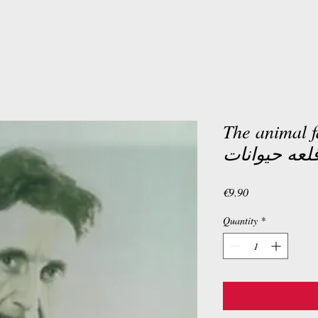
The animal f
لعه حیوانات
Price
€9.90
Quantity
*