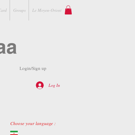
Card
Groups
Le Moyen-Orient
aa
Login/Sign up
Log In
Choose your language :