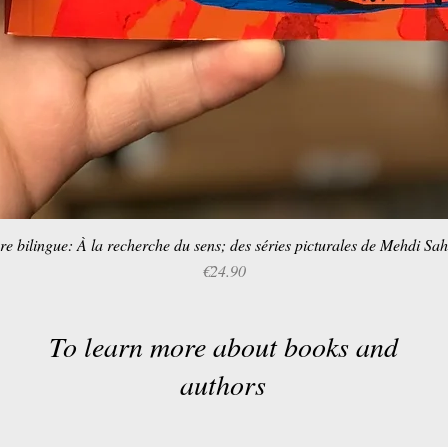
re bilingue: À la recherche du sens; des séries picturales de Mehdi Sa
Quick View
Price
€24.90
To learn more about books and
authors