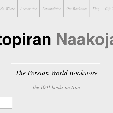
No-Where
Accessories
Personalities
Our Bookstore
Blog
Gift 
topiran
Naakoj
The Persian World Bookstore
the 1001 books on Iran