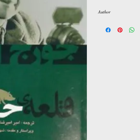
Author
George orwell