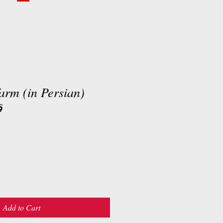
arm (in Persian)
ق
Add to Cart