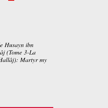
de Husayn ibn
âj (Tome 3-La
Hallâj): Martyr my