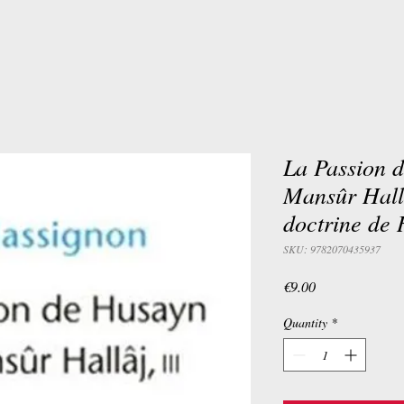
La Passion 
Mansûr Hall
doctrine de 
SKU: 9782070435937
Price
€9.00
Quantity
*