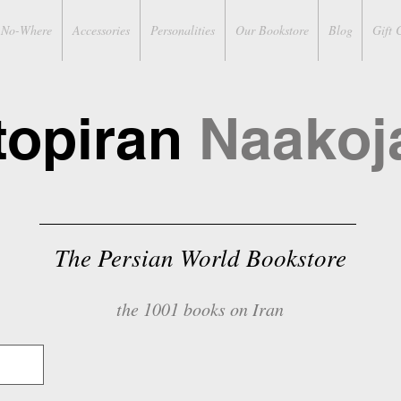
No-Where
Accessories
Personalities
Our Bookstore
Blog
Gift 
topiran
Naakoj
The Persian World Bookstore
the 1001 books on Iran