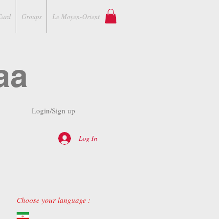
Card
Groups
Le Moyen-Orient
aa
Login/Sign up
Log In
Choose your language :