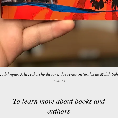
re bilingue: À la recherche du sens; des séries picturales de Mehdi Sa
Quick View
Price
€24.90
To learn more about books and
authors