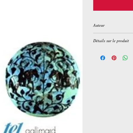
Auteur
Louis Massignon
Détails sur le produit
Broché:
392 pages
Editeur :
Gallimard (1
Collection :
Tel
Langue :
Français
ISBN-10:
2070435938
ISBN-13:
978-207043
Dimensions du produi