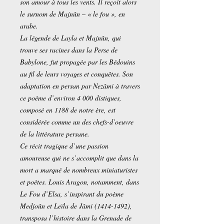
son amour à tous les vents. Il reçoit alors
le surnom de Majnûn – « le fou », en
arabe.
La légende de Layla et Majnûn, qui
trouve ses racines dans la Perse de
Babylone, fut propagée par les Bédouins
au fil de leurs voyages et conquêtes. Son
adaptation en persan par Nezâmi à travers
ce poème d’environ 4 000 distiques,
composé en 1188 de notre ère, est
considérée comme un des chefs-d’oeuvre
de la littérature persane.
Ce récit tragique d’une passion
amoureuse qui ne s’accomplit que dans la
mort a marqué de nombreux miniaturistes
et poètes. Louis Aragon, notamment, dans
Le Fou d’Elsa, s’inspirant du poème
Medjoûn et Leïla de Jâmi (1414-1492),
transposa l’histoire dans la Grenade de