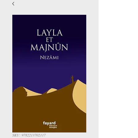
SKU: 9782213702117