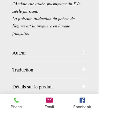
l’Andalousie arabo-musulmane du XVe
siècle finissant.
La présente traduction du poème de
Nezâmi est la première en langue
française.
Auteur
Gangavi Nezâmi-e
Traduction
Isabelle De Gastines
Détails sur le produit
Broché:
276 pages
Editeur :
Fayard (3 mai 2017)
Phone
Email
Facebook
Collection :
Littérature étrangère
Langue :
Français
Related Products
ISBN-10:
221370211X
ISBN-13:
978-2213702117