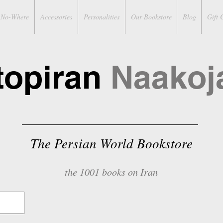
No-Where
Accessories
Personalities
Our Bookstore
Blog
Gift 
topiran
Naakoj
The Persian World Bookstore
the 1001 books on Iran