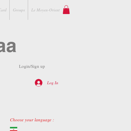
Card
Groups
Le Moyen-Orient
aa
Login/Sign up
Log In
Choose your language :