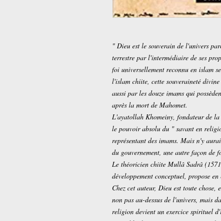
" Dieu est le souverain de l'univers par
terrestre par l'intermédiaire de ses pr
foi universellement reconnu en islam se 
l'islam chiite, cette souveraineté divine
aussi par les douze imams qui possèdent l
après la mort de Mahomet.
L'ayatollah Khomeiny, fondateur de la
le pouvoir absolu du " savant en religio
représentant des imams. Mais n'y aurait
du gouvernement, une autre façon de 
Le théoricien chiite Mullâ Sadrâ (1571-
développement conceptuel, propose en ef
Chez cet auteur, Dieu est toute chose, e
non pas au-dessus de l'univers, mais da
religion devient un exercice spirituel d