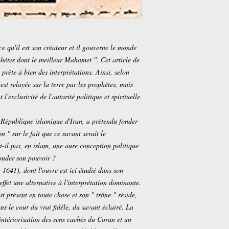
ce qu'il est son créateur et il gouverne le monde
ophètes dont le meilleur Mahomet ". Cet article de
prête à bien des interprétations. Ainsi, selon
 est relayée sur la terre par les prophètes, mais
'exclusivité de l'autorité politique et spirituelle
 République islamique d'Iran, a prétendu fonder
n " sur le fait que ce savant serait le
-il pas, en islam, une aure conception politique
fonder son pouvoir ?
1641), dont l'ouvre est ici étudié dans son
fet une alternative à l'interprétation dominante.
st présent en toute chose et son " trône " réside,
ns le cour du vrai fidèle, du savant éclairé. La
'intériorisation des sens cachés du Coran et un