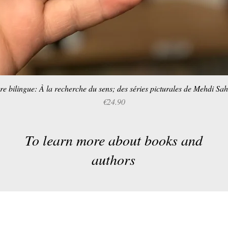
re bilingue: À la recherche du sens; des séries picturales de Mehdi Sa
Quick View
Price
€24.90
To learn more about books and
authors