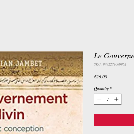
Le Gouverne
SKU: 9782271069962
Price
€26.00
Quantity
*