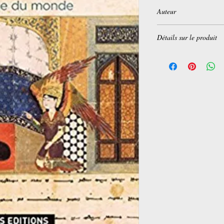
Auteur
Christian Jambet
Détails sur le produit
Broché:
480 pages
Editeur :
Cnrs (24 mar
Collection :
PHILO/R
Langue :
Français
ISBN-10:
2271069963
ISBN-13:
978-227106