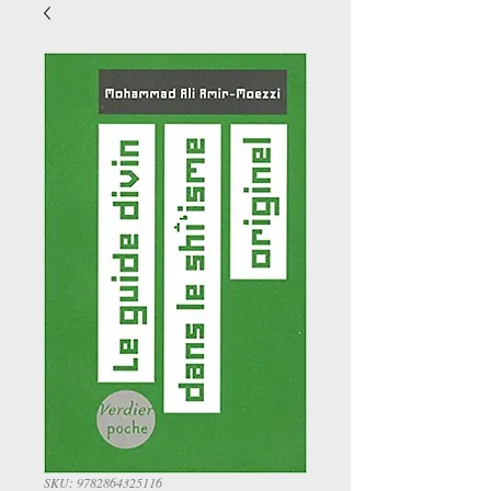
SKU: 9782864325116