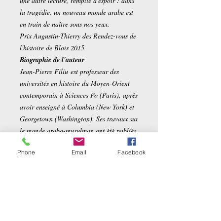
une autre lecture, remplie d'espoir : dans
la tragédie, un nouveau monde arabe est
en train de naître sous nos yeux.
Prix Augustin-Thierry des Rendez-vous de
l'histoire de Blois 2015
Biographie de l'auteur
Jean-Pierre Filiu est professeur des
universités en histoire du Moyen-Orient
contemporain à Sciences Po (Paris), après
avoir enseigné à Columbia (New York) et
Georgetown (Washington). Ses travaux sur
le monde arabo-musulman ont été publiés
dans une douzaine de langues.
Phone
Email
Facebook
Auteur
Jean-Pierre FILIU
Détails sur le produit
Broché:
264 pages