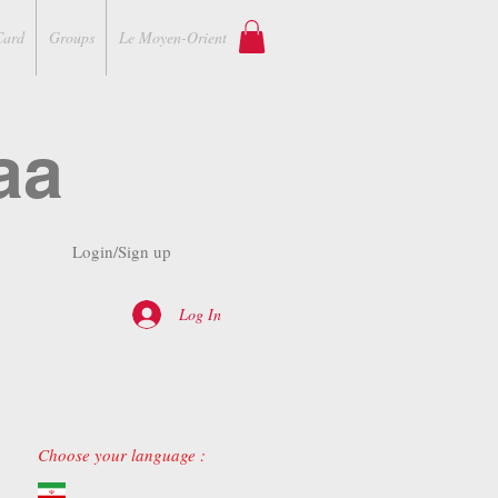
Card
Groups
Le Moyen-Orient
aa
Login/Sign up
Log In
Choose your language :