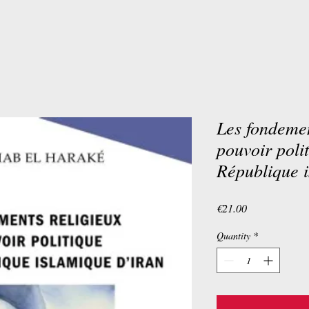
Les fondemen
pouvoir poli
République i
Price
€21.00
Quantity
*