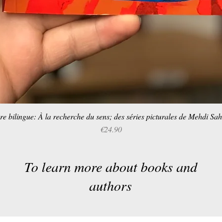
re bilingue: À la recherche du sens; des séries picturales de Mehdi Sa
Quick View
Price
€24.90
To learn more about books and
authors