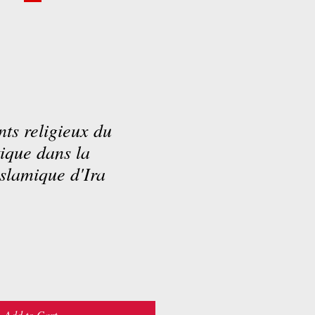
ts religieux du
tique dans la
slamique d'Ira
Add to Cart