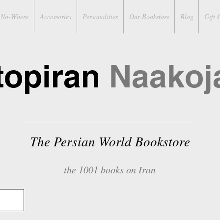
No-Where
Accessories
Personalities
Our Bookstore
Blog
Gift 
topiran
Naakoj
The Persian World Bookstore
the 1001 books on Iran