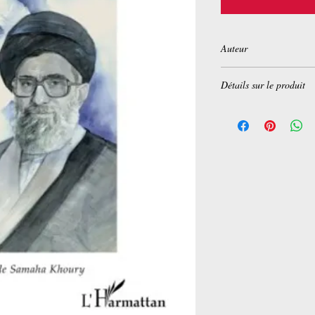
Auteur
Hassan Diab El Harak
Détails sur le produit
Broché:
206 pages
Editeur :
Editions L'Ha
Langue :
Français
ISBN-10:
2296992382
ISBN-13:
978-229699
Dimensions du produit