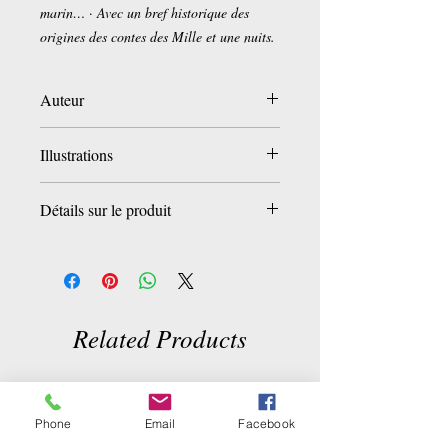
marin… · Avec un bref historique des
origines des contes des Mille et une nuits.
Auteur
Anna Milbourne
Illustrations
Alida Massari
Détails sur le produit
Relié:
312 pages
Tranche d'âges:
3 - 8 années
Editeur :
Usborne (23 mai 2013)
Collection :
CONTES HIST ILL
Related Products
Langue :
Français
ISBN-10:
1409558908
ISBN-13:
978-1409558903
Phone
Email
Facebook