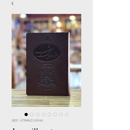
SKU: 9789642130344