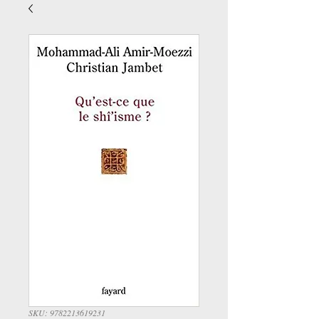
SKU: 9782213619231