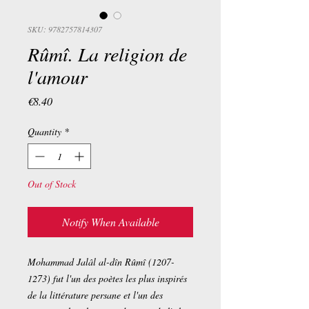
SKU: 9782757814307
Rûmî. La religion de
l'amour
Price
€8.40
Quantity
*
Out of Stock
Notify When Available
Mohammad Jalâl al-dîn Rûmî (1207-
1273) fut l'un des poètes les plus inspirés
de la littérature persane et l'un des