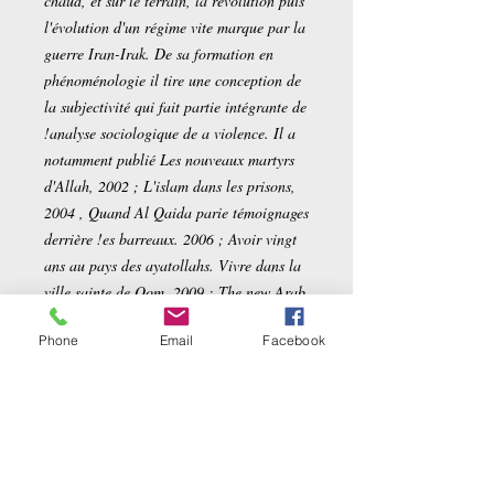
chaud, et sur le terrain, la révolution puis
l'évolution d'un régime vite marque par la
guerre Iran-Irak. De sa formation en
phénoménologie il tire une conception de
la subjectivité qui fait partie intégrante de
!analyse sociologique de a violence. Il a
notamment publié Les nouveaux martyrs
d'Allah, 2002 ; L'islam dans les prisons,
2004 , Quand Al Qaida parie témoignages
derrière !es barreaux. 2006 ; Avoir vingt
ans au pays des ayatollahs. Vivre dans la
ville sainte de Qom, 2009 ; The new Arab
Revolutions that shook the Worid, 2012.
Phone
Email
Facebook
Auteur
Farhad Khosrokhavar
Détails sur le produit
Broché:
191 pages