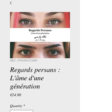
SKU: 9791093315089
Regards persans :
L'âme d'une
génération
Price
€14.90
Quantity
*