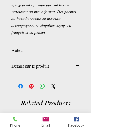
une génération iranienne, où tous se
retrouvent au même format. Des poèmes
au féminin comme au masculin
accompagnent ce singulier voyage en
français et en persan.
Auteur
Elizabeth Guyon Spennato
Détails sur le produit
Broché:
78 pages
Editeur :
Orients Editions (19 octobre
2018)
Langue :
Français
Related Products
ISBN-13:
979-1093315089
ASIN:
B07FDKWTTG
Dimensions du produit:
17,6 x 0,6 x 23,1
cm
Phone
Email
Facebook