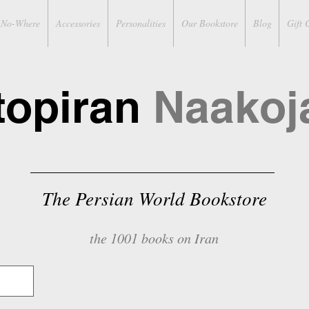
No-Where
Accessories
Personalities
Our Bookstore
Blog
Gift 
topiran
Naakoj
The Persian World Bookstore
the 1001 books on Iran