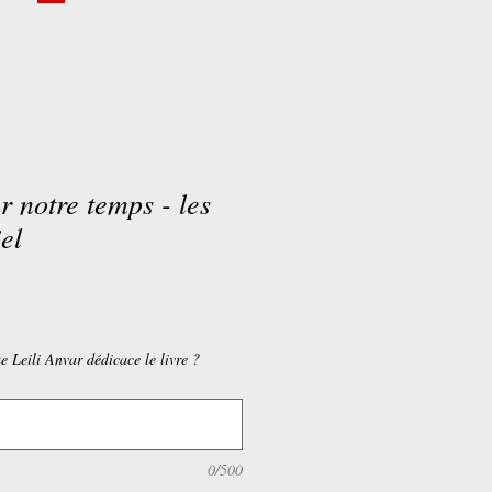
r notre temps - les
el
e Leili Anvar dédicace le livre ?
0/500