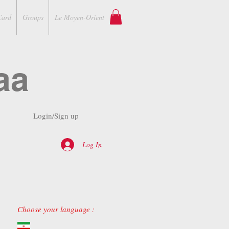
Card
Groups
Le Moyen-Orient
aa
Login/Sign up
Log In
Choose your language :