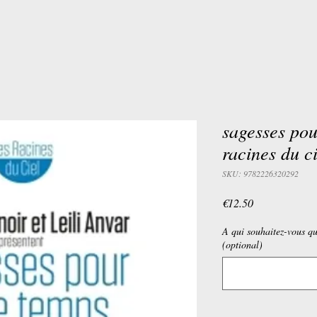
sagesses pou
racines du ci
SKU: 9782226320292
Price
€12.50
A qui souhaitez-vous qu
(optional)