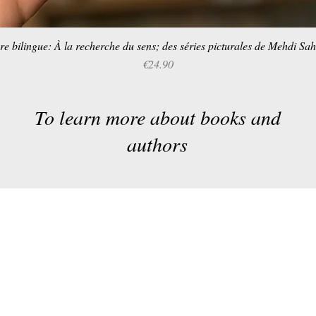
re bilingue: À la recherche du sens; des séries picturales de Mehdi Sa
Quick View
Price
€24.90
To learn more about books and
authors