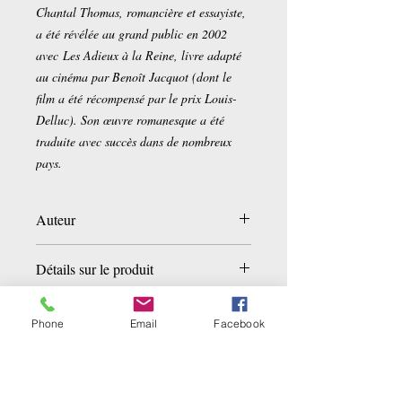
Chantal Thomas, romancière et essayiste,
a été révélée au grand public en 2002
avec Les Adieux à la Reine, livre adapté
au cinéma par Benoît Jacquot (dont le
film a été récompensé par le prix Louis-
Delluc). Son œuvre romanesque a été
traduite avec succès dans de nombreux
pays.
Auteur
Chantal Thomas
Détails sur le produit
Broché:
224 pages
Editeur :
Le Seuil (17 août 2017)
Phone
Email
Facebook
Collection :
FICTION & CIE
Langue :
Français
Related Products
ISBN-10:
2021343154
978-2021343151