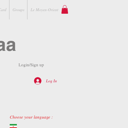
Card
Groups
Le Moyen-Orient
aa
Login/Sign up
Log In
Choose your language :