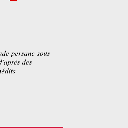
de persane sous
d'après des
édits