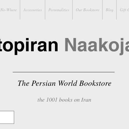
No-Where
Accessories
Personalities
Our Bookstore
Blog
Gift 
topiran
Naakoj
The Persian World Bookstore
the 1001 books on Iran