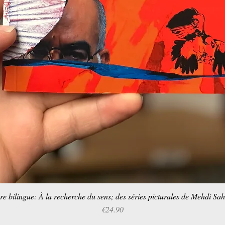
re bilingue: À la recherche du sens; des séries picturales de Mehdi Sa
Quick View
Price
€24.90