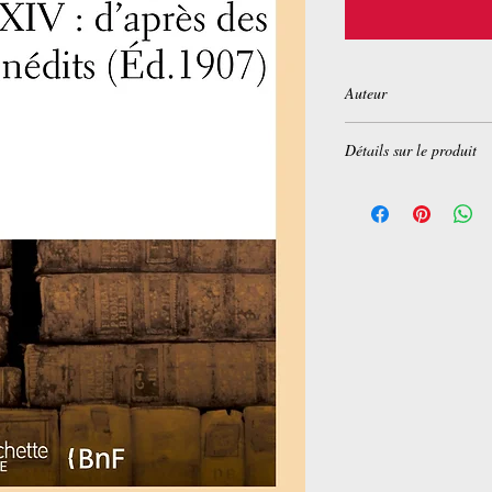
Auteur
Maurice Herbette
Détails sur le produit
Broché:
415 pages
Editeur :
Hachette Liv
Collection :
Histoire
Langue :
Français
ISBN-10:
2013508409
ISBN-13:
978-201350