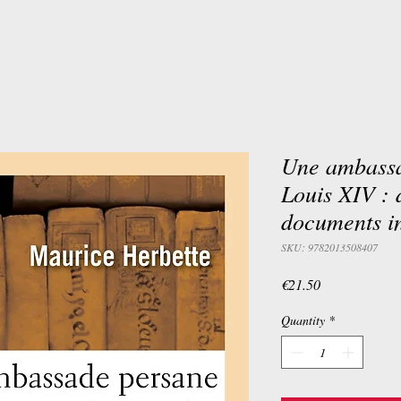
Une ambassa
Louis XIV : 
documents in
SKU: 9782013508407
Price
€21.50
Quantity
*