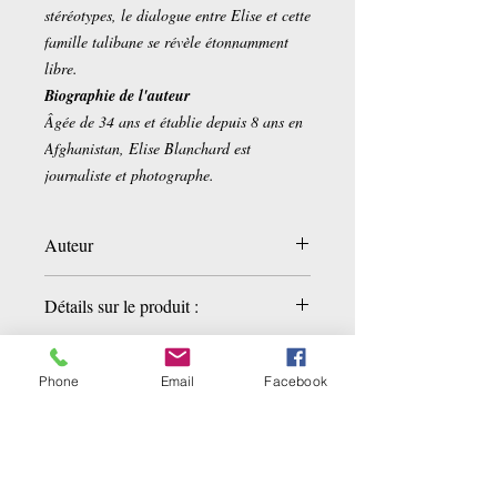
stéréotypes, le dialogue entre Elise et cette
famille talibane se révèle étonnamment
libre.
Biographie de l'auteur
Âgée de 34 ans et établie depuis 8 ans en
Afghanistan, Elise Blanchard est
journaliste et photographe.
Auteur
Elise Blanchard
Détails sur le produit :
Éditeur ‏ : ‎
Cherche Midi
Date de publication ‏ :
‎ 30 avril 2026
Phone
Email
Facebook
Langue ‏ : ‎
Français
Nombre de pages de l'édition imprimée ‏
Related Products
: ‎
384 pages
ISBN-13 ‏ : ‎
978-2749178912
Poids de l'article ‏ : ‎
485 g