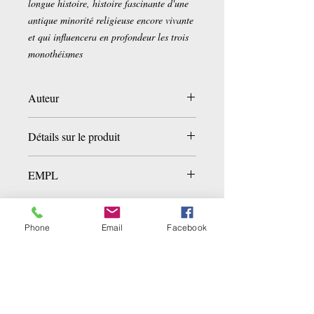
longue histoire, histoire fascinante d'une
antique minorité religieuse encore vivante
et qui influencera en profondeur les trois
monothéismes
Auteur
Monique Zetlaoui
Détails sur le produit
Broché:
334 pages
EMPL
Editeur :
Imago (17 octobre 2003)
Collection :
Imago
LIB1D.D-7
Langue :
Français
ISBN-10:
2911416880
Phone
Email
Facebook
ISBN-13:
978-2911416880
Dimensions du produit:
22,7 x 14 x 2,6
Related Products
cm