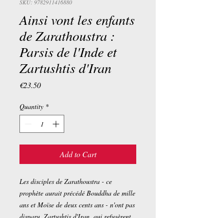
SKU: 9782911416880
Ainsi vont les enfants
de Zarathoustra :
Parsis de l'Inde et
Zartushtis d'Iran
Price
€23.50
Quantity
*
Add to Cart
Les disciples de Zarathoustra - ce
prophète aurait précédé Bouddha de mille
ans et Moïse de deux cents ans - n'ont pas
disparu. Zartushtis d'Iran, qui refusèrent