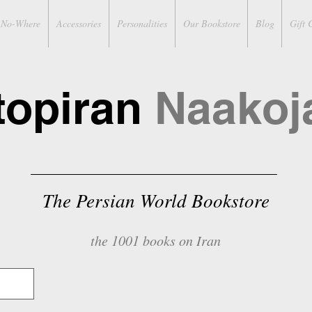
No-Where
Accessories
Personalities
Our Bookstore
Blog
Gift 
topiran
Naakoj
The Persian World Bookstore
the 1001 books on Iran