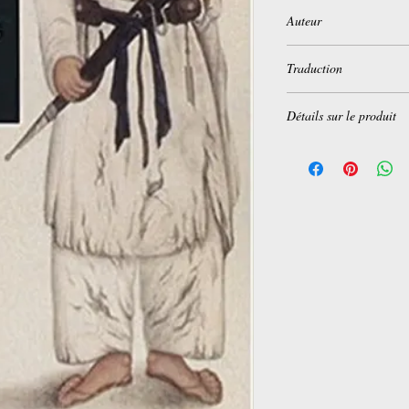
Auteur
Philip Meadows Taylor
Traduction
Lucienne Escoube
Détails sur le produit
Poche:
416 pages
Editeur :
Phébus (22 ja
Collection :
Libretto
Langue :
Français
ISBN-10:
2752903812
ISBN-13:
978-275290