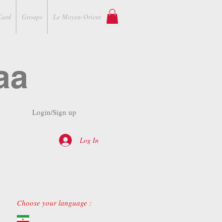
Card
Groups
Le Moyen-Orient
aa
Login/Sign up
Log In
Choose your language :