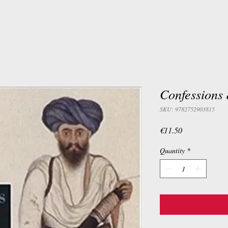
Confessions
SKU: 9782752903815
Price
€11.50
Quantity
*