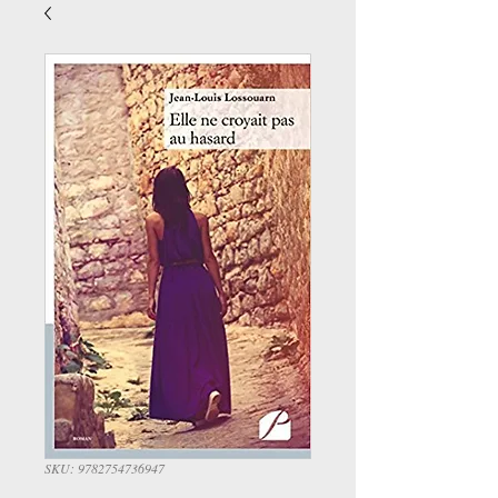
SKU: 9782754736947