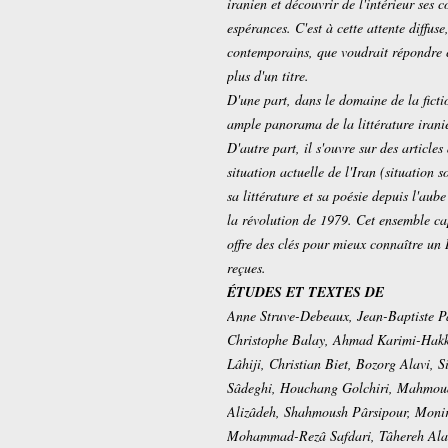
iranien et découvrir de l'intérieur ses 
espérances. C'est à cette attente diffu
contemporains, que voudrait répondre
plus d'un titre.
D'une part, dans le domaine de la ficti
ample panorama de la littérature irani
D'autre part, il s'ouvre sur des articles
situation actuelle de l'Iran (situation so
sa littérature et sa poésie depuis l'aub
la révolution de 1979. Cet ensemble cap
offre des clés pour mieux connaître un I
reçues.
ÉTUDES ET TEXTES DE
Anne Struve-Debeaux, Jean-Baptiste 
Christophe Balay, Ahmad Karimi-Hakkâ
Lâhiji, Christian Biet, Bozorg Alavi,
Sâdeghi, Houchang Golchiri, Mahmou
Alizâdeh, Shahmoush Pârsipour, Moni
Mohammad-Rezâ Safdari, Tâhereh Alav