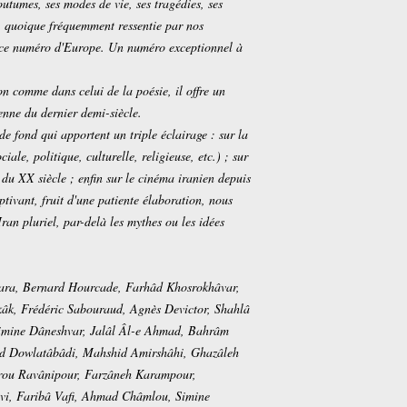
coutumes, ses modes de vie, ses tragédies, ses
se, quoique fréquemment ressentie par nos
 ce numéro d'Europe. Un numéro exceptionnel à
on comme dans celui de la poésie, il offre un
enne du dernier demi-siècle.
 de fond qui apportent un triple éclairage : sur la
ciale, politique, culturelle, religieuse, etc.) ; sur
e du XX siècle ; enfin sur le cinéma iranien depuis
tivant, fruit d'une patiente élaboration, nous
ran pluriel, par-delà les mythes ou les idées
Para, Bernard Hourcade, Farhâd Khosrokhâvar,
k, Frédéric Sabouraud, Agnès Devictor, Shahlâ
 Simine Dâneshvar, Jalâl Âl-e Ahmad, Bahrâm
d Dowlatâbâdi, Mahshid Amirshâhi, Ghazâleh
rou Ravânipour, Farzâneh Karampour,
i, Faribâ Vafi, Ahmad Châmlou, Simine