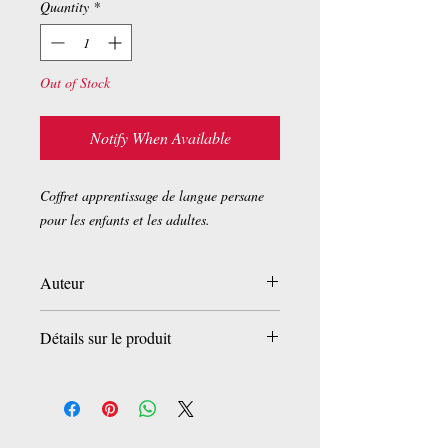
Quantity
*
Out of Stock
Notify When Available
Coffret apprentissage de langue persane
pour les enfants et les adultes.
Auteur
Collectif
Détails sur le produit
Broché:
4 livres dans un coffret
Editeur:
Moassesse Pajuhesh Tarikh
Adabyat Koodak (2012)
Langue:
Persian