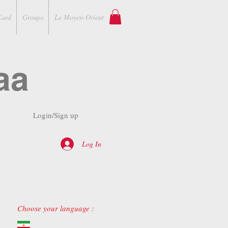
Card
Groups
Le Moyen-Orient
aa
Login/Sign up
Log In
Choose your language :