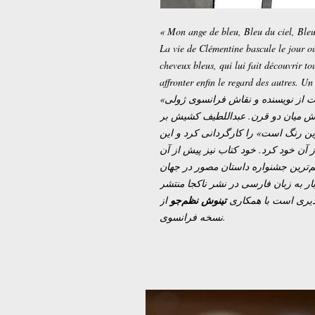
« Mon ange de bleu, Bleu du ciel, Bleu 
La vie de Clémentine bascule le jour o
cheveux bleus, qui lui fait découvrir tou
affronter enfin le regard des autres. Un 
«آبی گرم‌ترین رنگ است» داستان مصوری است از نویسنده و نقاش فرانسوی ژولی
مارو. داستان عاشقانه‌ی دو زن جوان
اساس این کتاب فیلم «زندگی آدل یا آ
فیلم جایزه نخل طلا جشنواره کن ۲۰۱۳ را از آن خود کرد. خود کتاب نیز پ
جایزه مخاطبین جشنواره‌ي آنگولم را 
است، برده بود. این کتاب برای نخستین
از
تینوش نظم‌جو
می‌شود. برگردان از
نسخه فرانسوی.