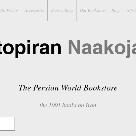
No-Where
Accessories
Personalities
Our Bookstore
Blog
Gift 
topiran
Naakoj
The Persian World Bookstore
the 1001 books on Iran