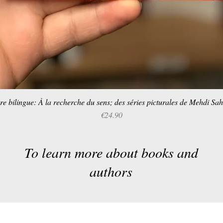
re bilingue: À la recherche du sens; des séries picturales de Mehdi Sa
Quick View
Price
€24.90
To learn more about books and
authors