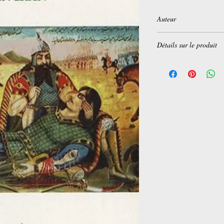
Auteur
Shadi Oliaei
Détails sur le produit
Broché:
408 pages
Editeur :
Editions L'Ha
Langue :
Français
ISBN-10:
2296104231
ISBN-13:
978-229610
Dimensions du produit