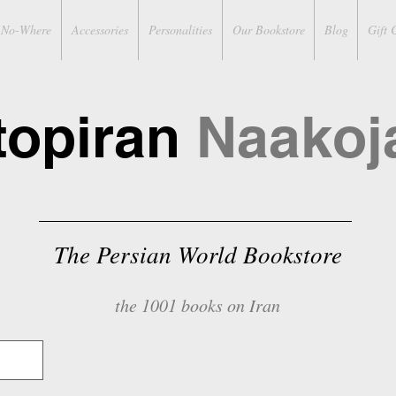
No-Where
Accessories
Personalities
Our Bookstore
Blog
Gift 
topiran
Naakoj
The Persian World Bookstore
the 1001 books on Iran