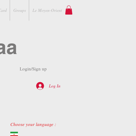
Card
Groups
Le Moyen-Orient
aa
Login/Sign up
Log In
Choose your language :