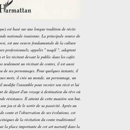
que) est basé sur une longue tradition de récits
ende nationale iranienne. La principale source de
owsi, est une oeuvre fondamentale de la culture
eurs professionnels, appelés " naqâl ", adaptent
 et les récitent devant le public dans les cafés
as seulement un récitant de contes, il est aussi
eau de ses personnages. Pour quelques instants, il
lques mots, il crée un monde, un personnage, un
il modifie l'ensemble pour recréer son récit et lui
int de départ d'un voyage à destination du rêve où
de résistance. Il atteint de cette manière son but,
 son jeu et de le sortir de sa passivité. Après un
 de conte et l'observation de ses évolutions, cet
scéniques de la récitation du conte traditionnel
ur la place importante de cet art narratif dans la