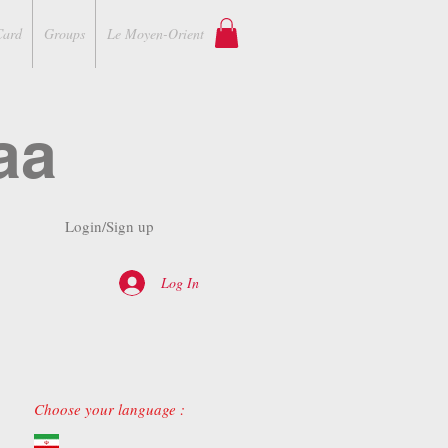
Card
Groups
Le Moyen-Orient
aa
Login/Sign up
Log In
Choose your language :