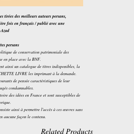
es tirées des meilleurs auteurs persans,
ère fois en français / publié avec une
e-Azad
ètes persans
olitique de conservation patrimoniale des
ise en place avec la BNF.
insi un catalogue de titres indisponibles, la
ACHETTE LIVRE les imprimant à la demande.
courants de pensée caractéristiques de leur
 jugés condamnables.
toire des idées en France et sont susceptibles de
orique.
nsiste ainsi à permettre l'accès à ces œuvres sans
en aucune façon le contenu.
Related Products