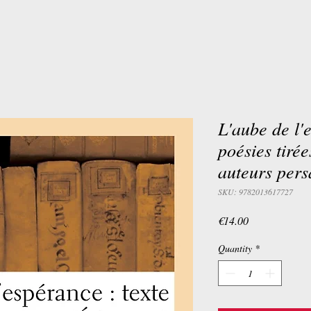
L'aube de l'
poésies tirée
auteurs pers
SKU: 9782013617727
Price
€14.00
Quantity
*