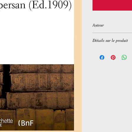
Auteur
Hosain Az d
Détails sur le produit
Broché:
214 pages
Editeur :
Hachette Liv
Collection :
Littérature
Langue :
Français
ISBN-10:
2013617720
ISBN-13:
978-201361