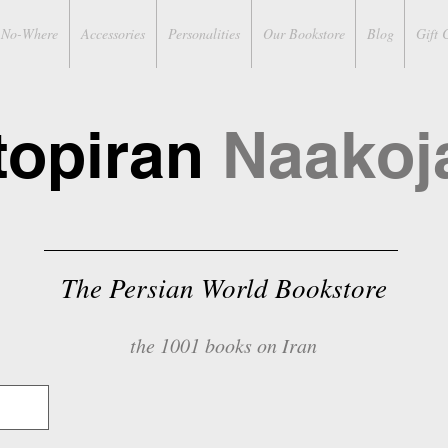
No-Where
Accessories
Personalities
Our Bookstore
Blog
Gift 
topiran
Naakoj
The Persian World Bookstore
the 1001 books on Iran