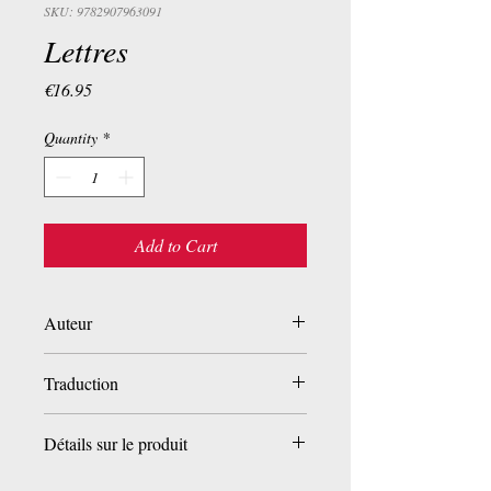
SKU: 9782907963091
Lettres
Price
€16.95
Quantity
*
Add to Cart
Auteur
Djalâl-od-Dîn Rûmî
Traduction
Eva de Vitray-Meyerovitch
Détails sur le produit
Broché:
173 pages