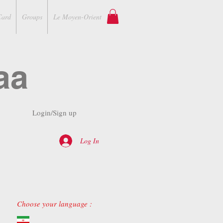
Card
Groups
Le Moyen-Orient
aa
Login/Sign up
Log In
Choose your language :