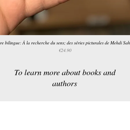
re bilingue: À la recherche du sens; des séries picturales de Mehdi Sa
Quick View
Price
€24.90
To learn more about books and
authors