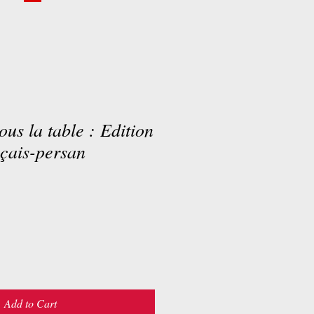
ous la table : Edition
nçais-persan
Add to Cart