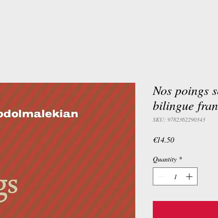
Nos poings s
bilingue fra
SKU: 9782362290343
Price
€14.50
Quantity
*