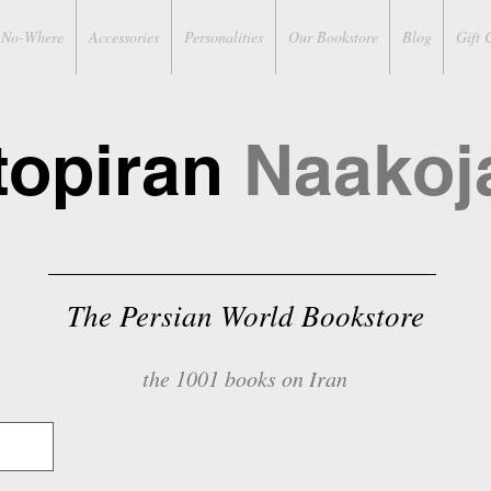
No-Where
Accessories
Personalities
Our Bookstore
Blog
Gift 
topiran
Naakoj
The Persian World Bookstore
the 1001 books on Iran