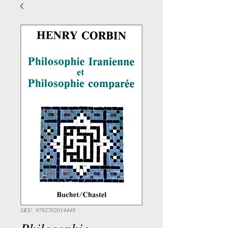
SKU: 9782702014448