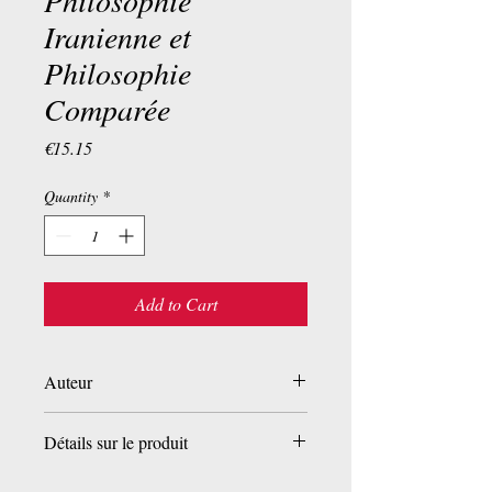
Philosophie
Iranienne et
Philosophie
Comparée
Price
€15.15
Quantity
*
Add to Cart
Auteur
Henry Corbin
Détails sur le produit
Broché:
154 pages