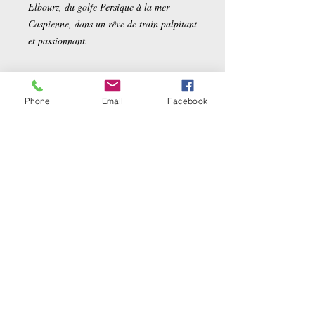
Elbourz, du golfe Persique à la mer
Caspienne, dans un rêve de train palpitant
et passionnant.
Auteurs
Phone
Email
Facebook
Ehsan Norouzi
Détails sur le produit :
Traduction :
Sébastien Jallaud
Éditeur ‏ :
‎ ZULMA
Date de publication ‏ :
‎ 3 avril 2025
Langue ‏ : ‎
Français
Nombre de pages‏ : ‎
304 pages
Related Products
ISBN-13 ‏ :
‎ 9791038703513
Poids de l'article ‏ : ‎
336 g
Dimensions ‏ :
‎ 14 x 1.8 x 21 cm