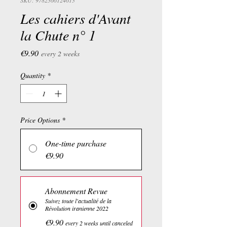
SKU: 9782366124613
Les cahiers d'Avant
la Chute n° 1
Price
€9.90
every 2 weeks
Quantity
*
Price Options
*
One-time purchase
€9.90
Abonnement Revue
Suivez toute l'actualité de la
Révolution iranienne 2022
€9.90
every 2 weeks until canceled