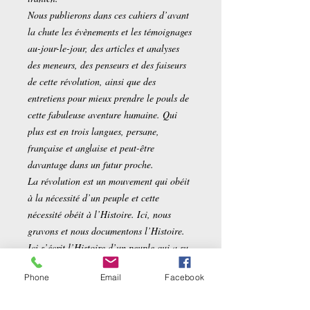
Nous publierons dans ces cahiers d’avant
la chute les évènements et les témoignages
au-jour-le-jour, des articles et analyses
des meneurs, des penseurs et des faiseurs
de cette révolution, ainsi que des
entretiens pour mieux prendre le pouls de
cette fabuleuse aventure humaine. Qui
plus est en trois langues, persane,
française et anglaise et peut-être
davantage dans un futur proche.
La révolution est un mouvement qui obéit
à la nécessité d’un peuple et cette
nécessité obéit à l’Histoire. Ici, nous
gravons et nous documentons l’Histoire.
Ici s’écrit l’Histoire d’un peuple qui a su
dire NON et désobéir quand tout le
Phone
Email
Facebook
poussait à la soumission. Ici s’écrit
l’Histoire d’hommes et de femmes, depuis