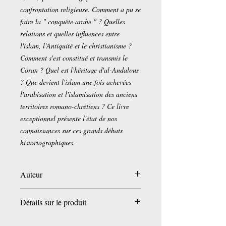
confrontation religieuse. Comment a pu se
faire la " conquête arabe " ? Quelles
relations et quelles influences entre
l'islam, l'Antiquité et le christianisme ?
Comment s'est constitué et transmis le
Coran ? Quel est l'héritage d'al-Andalous
? Que devient l'islam une fois achevées
l'arabisation et l'islamisation des anciens
territoires romano-chrétiens ? Ce livre
exceptionnel présente l'état de nos
connaissances sur ces grands débats
historiographiques.
Auteur
Collectif
Détails sur le produit
Abdesselam Cheddadi
Jean-Louis Déclais
Broché:
206 pages
François Déroche