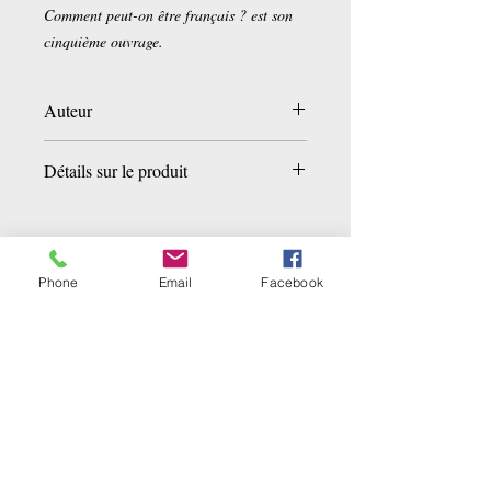
Comment peut-on être français ? est son
cinquième ouvrage.
Auteur
Chahdortt Djavann
Détails sur le produit
Poche:
284 pages
Editeur :
J'ai lu (3 septembre 2007)
Collection :
J'ai lu Roman
Phone
Email
Facebook
Langue :
Français
Related Products
ISBN-10:
2290001597
ISBN-13:
978-2290001592