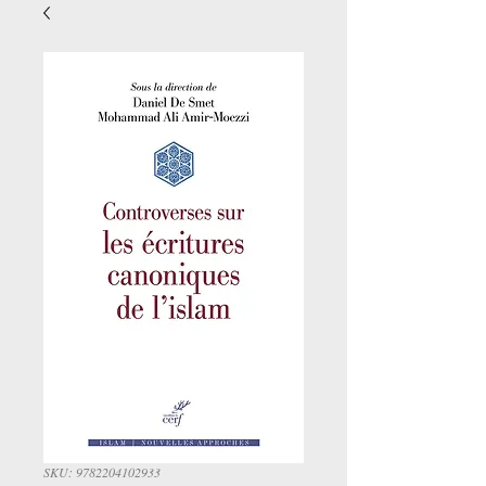
SKU: 9782204102933