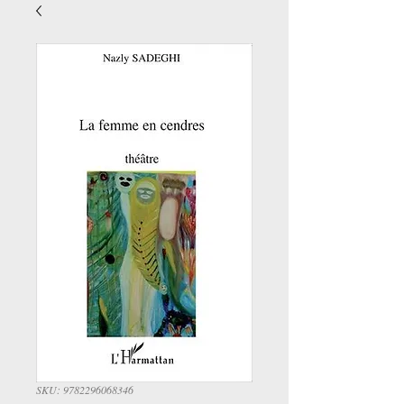
SKU: 9782296068346