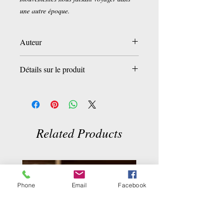
une autre époque.
Auteur
Nazly Sadeghi
Détails sur le produit
Broché:
104 pages
Editeur :
Editions L'Harmattan (5
novembre 2008)
Langue :
Français
Related Products
ISBN-10:
2296068340
ISBN-13:
978-2296068346
Dimensions du colis:
21 x 13,4 x 0,8 cm
Phone
Email
Facebook