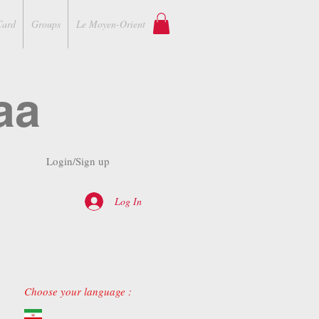
Card
Groups
Le Moyen-Orient
aa
Login/Sign up
Log In
Choose your language :