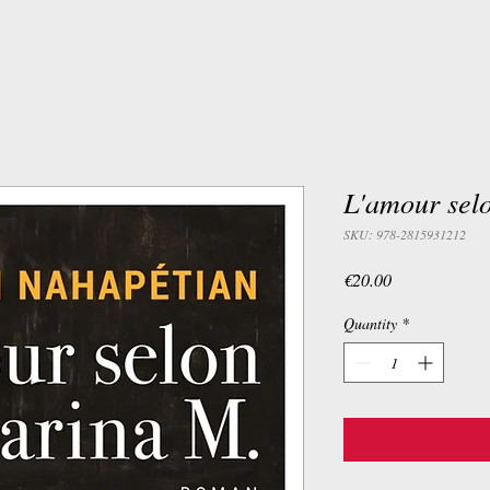
L'amour sel
SKU: 978-2815931212
Price
€20.00
Quantity
*