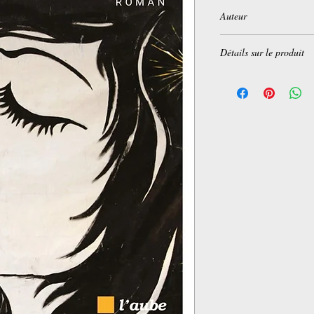
Auteur
Naïri Nahapétian
Détails sur le produit
Broché:
222 pages
Editeur :
Nouvelles édi
Collection :
Regards cr
Langue :
Français
ISBN-10:
2815931214
ISBN-13:
978-281593
Dimensions du produit