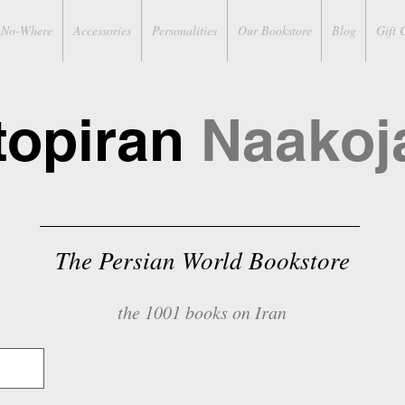
No-Where
Accessories
Personalities
Our Bookstore
Blog
Gift 
topiran
Naakoj
The Persian World Bookstore
the 1001 books on Iran