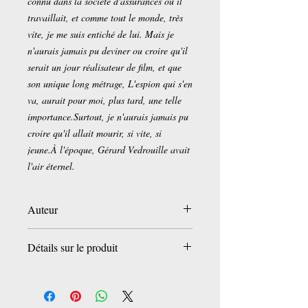
connu dans la société d'assurances où il
travaillait, et comme tout le monde, très
vite, je me suis entiché de lui. Mais je
n'aurais jamais pu deviner ou croire qu'il
serait un jour réalisateur de film, et que
son unique long métrage, L'espion qui s'en
va, aurait pour moi, plus tard, une telle
importance.Surtout, je n'aurais jamais pu
croire qu'il allait mourir, si vite, si
jeune.À l'époque, Gérard Vedrouille avait
l'air éternel.
Auteur
Philippe Blasband
Détails sur le produit
Broché:
348 pages
Editeur :
Gallimard (5 avril 1994)
Collection :
Blanche