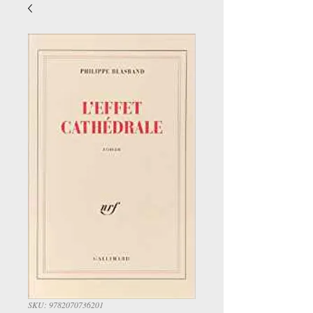
SKU: 9782070736201