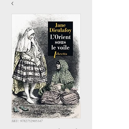
SKU: 9782752905147