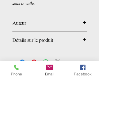
sous le voile.
Auteur
Jane Dieulafoy
Détails sur le produit
Poche:
356 pages
Editeur :
Editions Phébus (6 janvier
2011)
Collection :
Libretto
Phone
Email
Facebook
Related Products
Langue :
Français
ISBN-10:
2752905149
ISBN-13:
978-2752905147