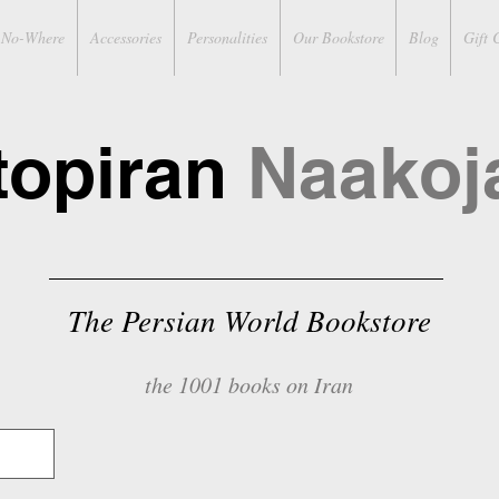
No-Where
Accessories
Personalities
Our Bookstore
Blog
Gift 
topiran
Naakoj
The Persian World Bookstore
the 1001 books on Iran