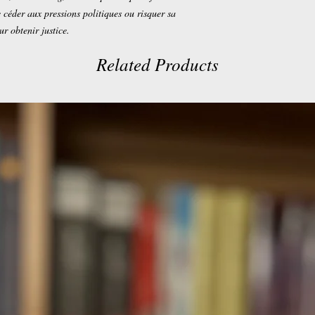
e céder aux pressions politiques ou risquer sa
ur obtenir justice.
Related Products