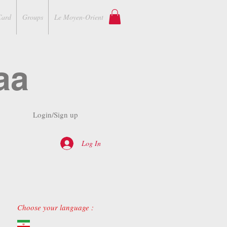
Card
Groups
Le Moyen-Orient
aa
Login/Sign up
Log In
Choose your language :