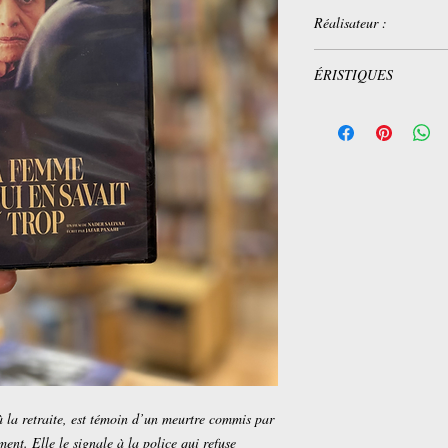
Réalisateur :
Nader Saeivar
ÉRISTIQUES
Titre original: Shahed
Réalisateur: Nader Sae
Acteur:
Nader Naderpour
Maryam Bobani
Abbas Imani
Editeur: Jour2Fête
Langue:
Version originale
Sous-titrage 1
français
à la retraite, est témoin d’un meurtre commis par
ent. Elle le signale à la police qui refuse