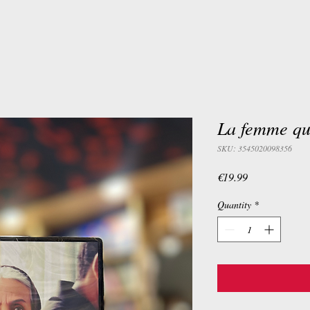
La femme qu
SKU: 3545020098356
Price
€19.99
Quantity
*