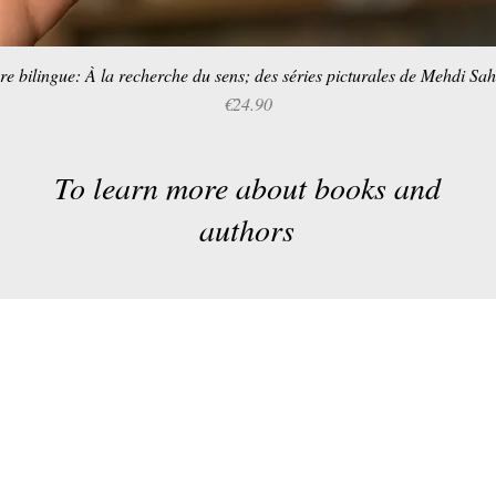
re bilingue: À la recherche du sens; des séries picturales de Mehdi Sa
Quick View
Price
€24.90
To learn more about books and
authors