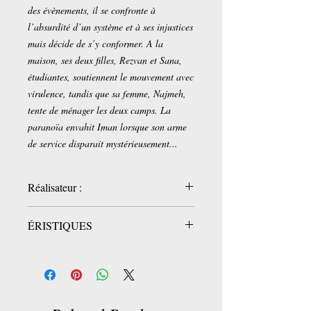
des évènements, il se confronte à
l’absurdité d’un système et à ses injustices
mais décide de s’y conformer. A la
maison, ses deux filles, Rezvan et Sana,
étudiantes, soutiennent le mouvement avec
virulence, tandis que sa femme, Najmeh,
tente de ménager les deux camps. La
paranoïa envahit Iman lorsque son arme
de service disparait mystérieusement...
Réalisateur :
Mohammad Rasoulof
ÉRISTIQUES
ÉRISTIQUES
Titre original
The Seed Of The Sacred Fig
Réalisateur (s)
Mohammad Rasoulof