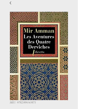
SKU: 9782369143871