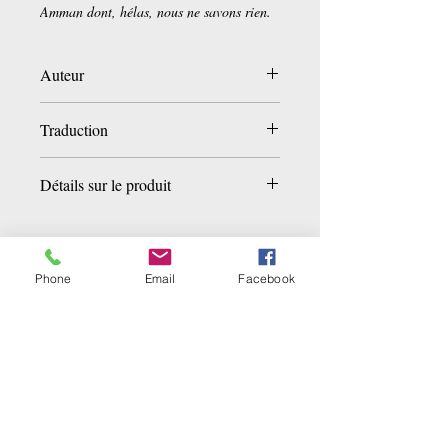
Amman dont, hélas, nous ne savons rien.
Auteur
Mir Amman
Traduction
Joseph-Héliodore Garcin de Tassy
Détails sur le produit
Poche:
220 pages
Editeur :
Libretto (5 octobre 2017)
Collection :
LITT ETRANGERE
Phone
Email
Facebook
Langue :
Français
Related Products
ISBN-10:
2369143878
ISBN-13:
978-2369143871