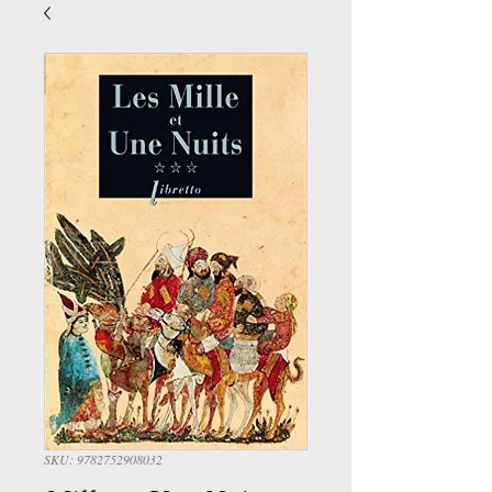
SKU: 9782752908032