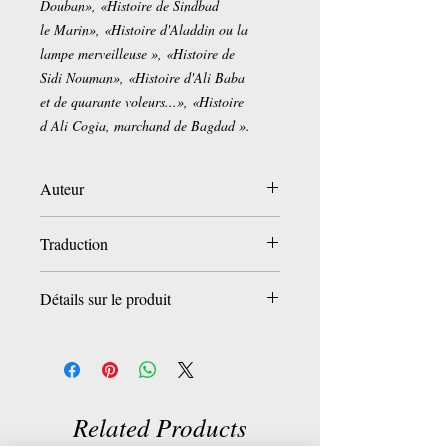
Douban», «Histoire de Sindbad
le Marin», «Histoire d'Aladdin ou la
lampe merveilleuse », «Histoire de
Sidi Nouman», «Histoire d'Ali Baba
et de quarante voleurs...», «Histoire
d Ali Cogia, marchand de Bagdad ».
Auteur
Anonyme
Traduction
Antoine Galland
Détails sur le produit
Poche:
224 pages
Editeur :
ECOLE DES
LOISIRS; Édition : Collection Classiques
Abrégés (1 janvier 2005)
Related Products
Collection :
Classiques abrégés
Langue :
Français