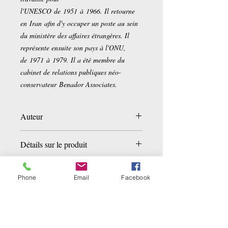
l'UNESCO de 1951 à 1966. Il retourne
en Iran afin d'y occuper un poste au sein
du ministère des affaires étrangères. Il
représente ensuite son pays à l'ONU,
de 1971 à 1979. Il a été membre du
cabinet de relations publiques néo-
conservateur Benador Associates.
Auteur
Hoveyda
Détails sur le produit
Poche:
264 pages
Editeur :
Gallimard (26 septembre 1973)
Phone
Email
Facebook
Collection :
Blanche
Langue :
Français
Related Products
ISBN-10:
2070285375
ISBN-13:
978-2070285372