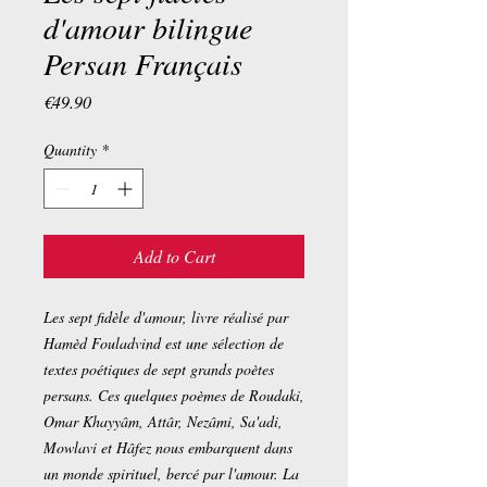
d'amour bilingue
Persan Français
Price
€49.90
Quantity
*
Add to Cart
Les sept fidèle d'amour, livre réalisé par
Hamèd Fouladvind est une sélection de
textes poétiques de sept grands poètes
persans. Ces quelques poèmes de Roudaki,
Omar Khayyâm, Attâr, Nezâmi, Sa'adi,
Mowlavi et Hâfez nous embarquent dans
un monde spirituel, bercé par l'amour. La